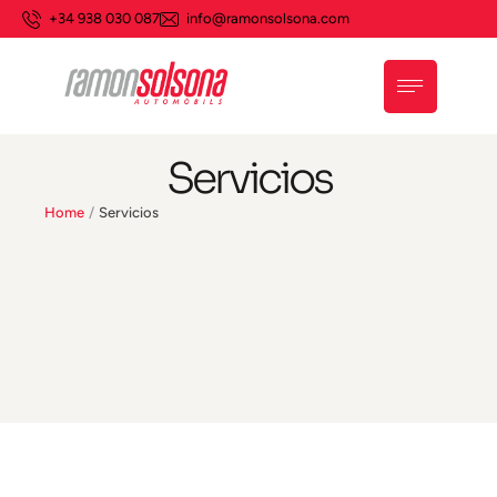
+34 938 030 087
info@ramonsolsona.com
Servicios
Home
/
Servicios