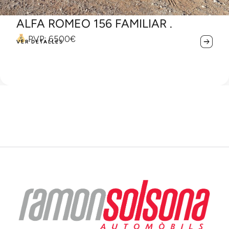
ROMEO 156 FAMILIAR .
XEV
6500€
PVP
LES
VER DE